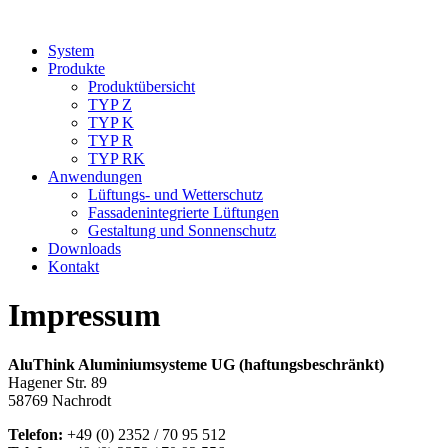
System
Produkte
Produktübersicht
TYP Z
TYP K
TYP R
TYP RK
Anwendungen
Lüftungs- und Wetterschutz
Fassadenintegrierte Lüftungen
Gestaltung und Sonnenschutz
Downloads
Kontakt
Impressum
AluThink Aluminiumsysteme UG (haftungsbeschränkt)
Hagener Str. 89
58769 Nachrodt
Telefon:
+49 (0) 2352 / 70 95 512