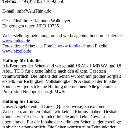
Telefax:
+49 (0) 2352 / 70 92 556
E-mail: info@AluThink.de
Geschäftsführer: Raimund Wallmeyer
Eingertagen unter: HRB 10735
Weberstellung/-betreuung: unitad werbeagentur, bochum · Internet:
www.unitad.de
Fotos dieser Seite: u.a. Fotolia
www.fotolia.de
und Pixelie
www.pixelio.de
Haftung für Inhalte:
Als Betreiber der Seiten sind wir gemäß §6 Abs.1 MDStV und §8
Abs.1 TDG für eigene Inhalte nach den allgem. Gesetzen
verantwortlich. Die Inhalte der Seiten wurden mit größter Sorgfalt
erstellt. Für Richtigkeit, Vollständigkeit & Aktualität der Inhalte
können wir jedoch keine Haftung übernehmen. Alle genannten
Preise sind Nettopreise zzgl. MwSt.
Haftung für Links:
Unser Angebot enthält Links (Querverweise) zu externen
Webseiten, auf deren Inhalte wir keinen Einfluss haben. Deshalb
können wir für diese fremden Inhalte auch keine Gewähr
übernehmen. Für die Inhalte der verlinkten Seiten ist der jeweilige
Anbieter verantwortlich. Die Seiten wurden zum Zeitpunkt der